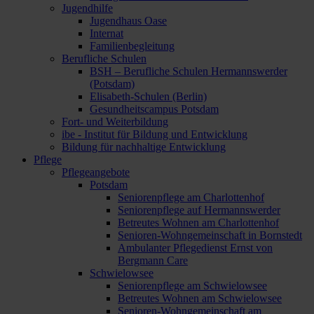
Jugendhilfe
Jugendhaus Oase
Internat
Familienbegleitung
Berufliche Schulen
BSH – Berufliche Schulen Hermannswerder
(Potsdam)
Elisabeth-Schulen (Berlin)
Gesundheitscampus Potsdam
Fort- und Weiterbildung
ibe - Institut für Bildung und Entwicklung
Bildung für nachhaltige Entwicklung
Pflege
Pflegeangebote
Potsdam
Seniorenpflege am Charlottenhof
Seniorenpflege auf Hermannswerder
Betreutes Wohnen am Charlottenhof
Senioren-Wohngemeinschaft in Bornstedt
Ambulanter Pflegedienst Ernst von
Bergmann Care
Schwielowsee
Seniorenpflege am Schwielowsee
Betreutes Wohnen am Schwielowsee
Senioren-Wohngemeinschaft am