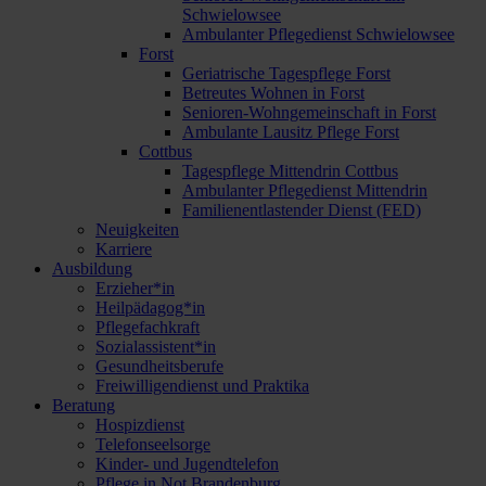
Schwielowsee
Ambulanter Pflegedienst Schwielowsee
Forst
Geriatrische Tagespflege Forst
Betreutes Wohnen in Forst
Senioren-Wohngemeinschaft in Forst
Ambulante Lausitz Pflege Forst
Cottbus
Tagespflege Mittendrin Cottbus
Ambulanter Pflegedienst Mittendrin
Familienentlastender Dienst (FED)
Neuigkeiten
Karriere
Ausbildung
Erzieher*in
Heilpädagog*in
Pflegefachkraft
Sozialassistent*in
Gesundheitsberufe
Freiwilligendienst und Praktika
Beratung
Hospizdienst
Telefonseelsorge
Kinder- und Jugendtelefon
Pflege in Not Brandenburg