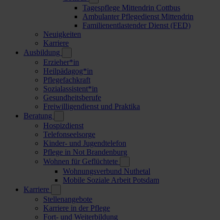
Tagespflege Mittendrin Cottbus
Ambulanter Pflegedienst Mittendrin
Familienentlastender Dienst (FED)
Neuigkeiten
Karriere
Ausbildung
Erzieher*in
Heilpädagog*in
Pflegefachkraft
Sozialassistent*in
Gesundheitsberufe
Freiwilligendienst und Praktika
Beratung
Hospizdienst
Telefonseelsorge
Kinder- und Jugendtelefon
Pflege in Not Brandenburg
Wohnen für Geflüchtete
Wohnungsverbund Nuthetal
Mobile Soziale Arbeit Potsdam
Karriere
Stellenangebote
Karriere in der Pflege
Fort- und Weiterbildung