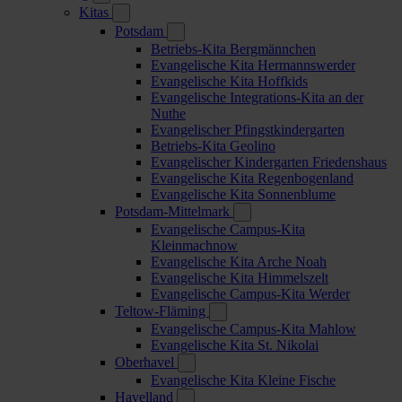
Kitas
Potsdam
Betriebs-Kita Bergmännchen
Evangelische Kita Hermannswerder
Evangelische Kita Hoffkids
Evangelische Integrations-Kita an der
Nuthe
Evangelischer Pfingstkindergarten
Betriebs-Kita Geolino
Evangelischer Kindergarten Friedenshaus
Evangelische Kita Regenbogenland
Evangelische Kita Sonnenblume
Potsdam-Mittelmark
Evangelische Campus-Kita
Kleinmachnow
Evangelische Kita Arche Noah
Evangelische Kita Himmelszelt
Evangelische Campus-Kita Werder
Teltow-Fläming
Evangelische Campus-Kita Mahlow
Evangelische Kita St. Nikolai
Oberhavel
Evangelische Kita Kleine Fische
Havelland