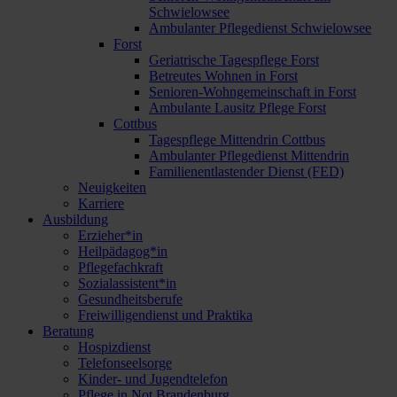
Schwielowsee
Ambulanter Pflegedienst Schwielowsee
Forst
Geriatrische Tagespflege Forst
Betreutes Wohnen in Forst
Senioren-Wohngemeinschaft in Forst
Ambulante Lausitz Pflege Forst
Cottbus
Tagespflege Mittendrin Cottbus
Ambulanter Pflegedienst Mittendrin
Familienentlastender Dienst (FED)
Neuigkeiten
Karriere
Ausbildung
Erzieher*in
Heilpädagog*in
Pflegefachkraft
Sozialassistent*in
Gesundheitsberufe
Freiwilligendienst und Praktika
Beratung
Hospizdienst
Telefonseelsorge
Kinder- und Jugendtelefon
Pflege in Not Brandenburg