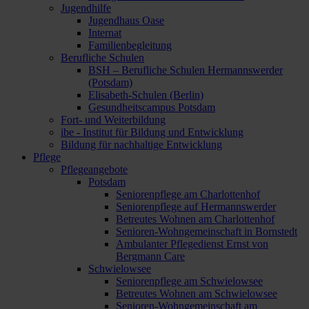
Jugendhilfe
Jugendhaus Oase
Internat
Familienbegleitung
Berufliche Schulen
BSH – Berufliche Schulen Hermannswerder
(Potsdam)
Elisabeth-Schulen (Berlin)
Gesundheitscampus Potsdam
Fort- und Weiterbildung
ibe - Institut für Bildung und Entwicklung
Bildung für nachhaltige Entwicklung
Pflege
Pflegeangebote
Potsdam
Seniorenpflege am Charlottenhof
Seniorenpflege auf Hermannswerder
Betreutes Wohnen am Charlottenhof
Senioren-Wohngemeinschaft in Bornstedt
Ambulanter Pflegedienst Ernst von
Bergmann Care
Schwielowsee
Seniorenpflege am Schwielowsee
Betreutes Wohnen am Schwielowsee
Senioren-Wohngemeinschaft am