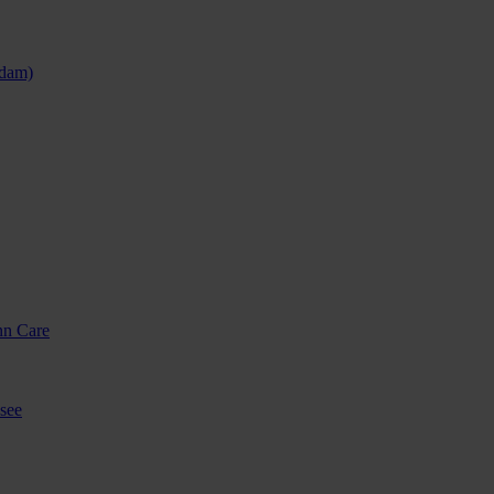
sdam)
nn Care
see