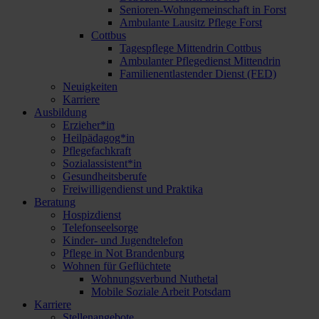
Senioren-Wohngemeinschaft in Forst
Ambulante Lausitz Pflege Forst
Cottbus
Tagespflege Mittendrin Cottbus
Ambulanter Pflegedienst Mittendrin
Familienentlastender Dienst (FED)
Neuigkeiten
Karriere
Ausbildung
Erzieher*in
Heilpädagog*in
Pflegefachkraft
Sozialassistent*in
Gesundheitsberufe
Freiwilligendienst und Praktika
Beratung
Hospizdienst
Telefonseelsorge
Kinder- und Jugendtelefon
Pflege in Not Brandenburg
Wohnen für Geflüchtete
Wohnungsverbund Nuthetal
Mobile Soziale Arbeit Potsdam
Karriere
Stellenangebote