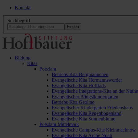
Kontakt
Suchbegriff
Bildung
Kitas
Potsdam
Betriebs-Kita Bergmännchen
Evangelische Kita Hermannswerder
Evangelische Kita Hoffkids
Evangelische Integrations-Kita an der Nuthe
Evangelischer Pfingstkindergarten
Betriebs-Kita Geolino
Evangelischer Kindergarten Friedenshaus
Evangelische Kita Regenbogenland
Evangelische Kita Sonnenblume
Potsdam-Mittelmark
Evangelische Campus-Kita Kleinmachnow
Evangelische Kita Arche Noah