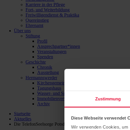
Karriere in der Pflege
Fort- und Weiterbildung
Freiwilligendienst & Praktika
Quereinstieg
Ehrenamt
Über uns
Stiftung
Profil
Ansprechpartner*innen
Veranstaltungen
Spenden
Geschichte
Chronik
Ausstellung
Hermannswerder
Kirchengemeinde
Tagungshaus
Wasser- und Sport-Zentrum Hermannswerder
Immobilienverwaltung
Zustimmung
Archiv
Startseite
Diese Webseite verwendet 
Aktuelles
Die TelefonSeelsorge Potsdam sucht neue ehrenamtliche Mitar
Wir verwenden Cookies, um I