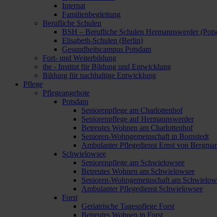
Internat
Familienbegleitung
Berufliche Schulen
BSH – Berufliche Schulen Hermannswerder (Pot
Elisabeth-Schulen (Berlin)
Gesundheitscampus Potsdam
Fort- und Weiterbildung
ibe - Institut für Bildung und Entwicklung
Bildung für nachhaltige Entwicklung
Pflege
Pflegeangebote
Potsdam
Seniorenpflege am Charlottenhof
Seniorenpflege auf Hermannswerder
Betreutes Wohnen am Charlottenhof
Senioren-Wohngemeinschaft in Bornstedt
Ambulanter Pflegedienst Ernst von Bergma
Schwielowsee
Seniorenpflege am Schwielowsee
Betreutes Wohnen am Schwielowsee
Senioren-Wohngemeinschaft am Schwielow
Ambulanter Pflegedienst Schwielowsee
Forst
Geriatrische Tagespflege Forst
Betreutes Wohnen in Forst