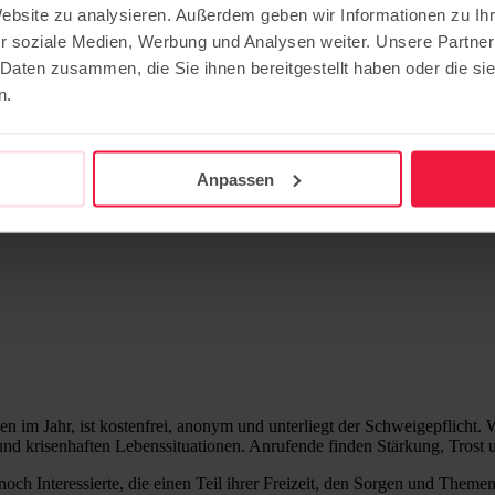
Website zu analysieren. Außerdem geben wir Informationen zu I
ucht neue ehrenamtliche Mitarbe
r soziale Medien, Werbung und Analysen weiter. Unsere Partner
 Daten zusammen, die Sie ihnen bereitgestellt haben oder die s
n.
Anpassen
 im Jahr, ist kostenfrei, anonym und unterliegt der Schweigepflicht. 
und krisenhaften Lebenssituationen. Anrufende finden Stärkung, Trost
ch Interessierte, die einen Teil ihrer Freizeit, den Sorgen und Them