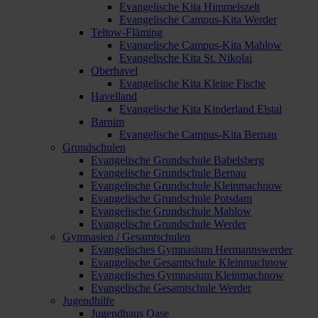
Evangelische Kita Himmelszelt
Evangelische Campus-Kita Werder
Teltow-Fläming
Evangelische Campus-Kita Mahlow
Evangelische Kita St. Nikolai
Oberhavel
Evangelische Kita Kleine Fische
Havelland
Evangelische Kita Kinderland Elstal
Barnim
Evangelische Campus-Kita Bernau
Grundschulen
Evangelische Grundschule Babelsberg
Evangelische Grundschule Bernau
Evangelische Grundschule Kleinmachnow
Evangelische Grundschule Potsdam
Evangelische Grundschule Mahlow
Evangelische Grundschule Werder
Gymnasien / Gesamtschulen
Evangelisches Gymnasium Hermannswerder
Evangelische Gesamtschule Kleinmachnow
Evangelisches Gymnasium Kleinmachnow
Evangelische Gesamtschule Werder
Jugendhilfe
Jugendhaus Oase