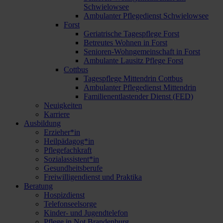
Schwielowsee
Ambulanter Pflegedienst Schwielowsee
Forst
Geriatrische Tagespflege Forst
Betreutes Wohnen in Forst
Senioren-Wohngemeinschaft in Forst
Ambulante Lausitz Pflege Forst
Cottbus
Tagespflege Mittendrin Cottbus
Ambulanter Pflegedienst Mittendrin
Familienentlastender Dienst (FED)
Neuigkeiten
Karriere
Ausbildung
Erzieher*in
Heilpädagog*in
Pflegefachkraft
Sozialassistent*in
Gesundheitsberufe
Freiwilligendienst und Praktika
Beratung
Hospizdienst
Telefonseelsorge
Kinder- und Jugendtelefon
Pflege in Not Brandenburg