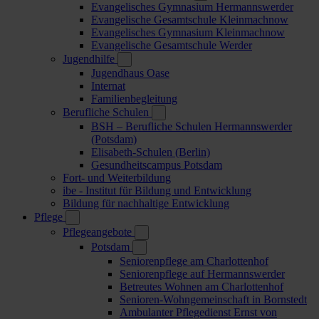
Evangelisches Gymnasium Hermannswerder
Evangelische Gesamtschule Kleinmachnow
Evangelisches Gymnasium Kleinmachnow
Evangelische Gesamtschule Werder
Jugendhilfe
Jugendhaus Oase
Internat
Familienbegleitung
Berufliche Schulen
BSH – Berufliche Schulen Hermannswerder
(Potsdam)
Elisabeth-Schulen (Berlin)
Gesundheitscampus Potsdam
Fort- und Weiterbildung
ibe - Institut für Bildung und Entwicklung
Bildung für nachhaltige Entwicklung
Pflege
Pflegeangebote
Potsdam
Seniorenpflege am Charlottenhof
Seniorenpflege auf Hermannswerder
Betreutes Wohnen am Charlottenhof
Senioren-Wohngemeinschaft in Bornstedt
Ambulanter Pflegedienst Ernst von