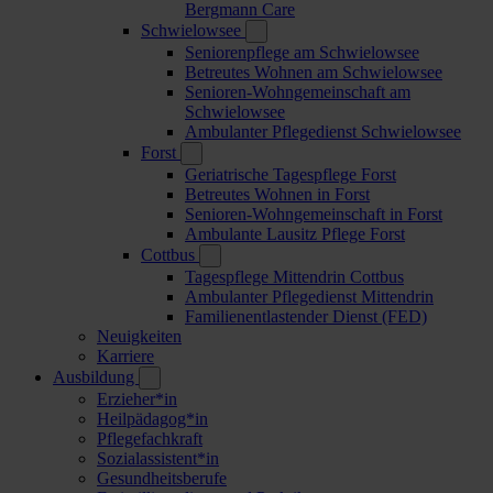
Bergmann Care
Schwielowsee
Seniorenpflege am Schwielowsee
Betreutes Wohnen am Schwielowsee
Senioren-Wohngemeinschaft am
Schwielowsee
Ambulanter Pflegedienst Schwielowsee
Forst
Geriatrische Tagespflege Forst
Betreutes Wohnen in Forst
Senioren-Wohngemeinschaft in Forst
Ambulante Lausitz Pflege Forst
Cottbus
Tagespflege Mittendrin Cottbus
Ambulanter Pflegedienst Mittendrin
Familienentlastender Dienst (FED)
Neuigkeiten
Karriere
Ausbildung
Erzieher*in
Heilpädagog*in
Pflegefachkraft
Sozialassistent*in
Gesundheitsberufe