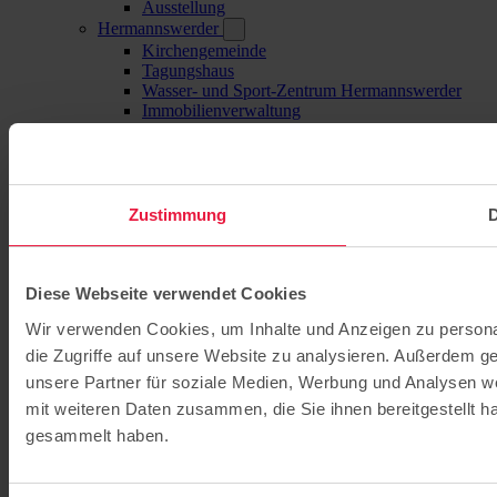
Ausstellung
Hermannswerder
Kirchengemeinde
Tagungshaus
Wasser- und Sport-Zentrum Hermannswerder
Immobilienverwaltung
Archiv
Zustimmung
D
Diese Webseite verwendet Cookies
Wir verwenden Cookies, um Inhalte und Anzeigen zu personal
die Zugriffe auf unsere Website zu analysieren. Außerdem g
unsere Partner für soziale Medien, Werbung und Analysen we
mit weiteren Daten zusammen, die Sie ihnen bereitgestellt 
gesammelt haben.