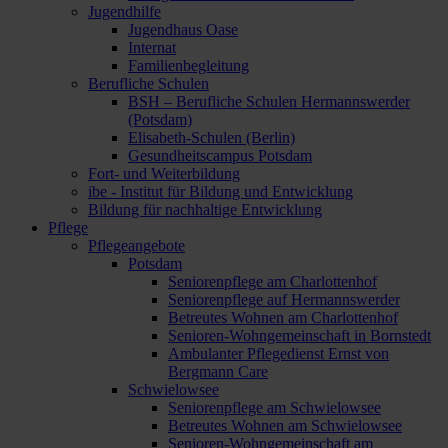
Jugendhilfe
Jugendhaus Oase
Internat
Familienbegleitung
Berufliche Schulen
BSH – Berufliche Schulen Hermannswerder
(Potsdam)
Elisabeth-Schulen (Berlin)
Gesundheitscampus Potsdam
Fort- und Weiterbildung
ibe - Institut für Bildung und Entwicklung
Bildung für nachhaltige Entwicklung
Pflege
Pflegeangebote
Potsdam
Seniorenpflege am Charlottenhof
Seniorenpflege auf Hermannswerder
Betreutes Wohnen am Charlottenhof
Senioren-Wohngemeinschaft in Bornstedt
Ambulanter Pflegedienst Ernst von
Bergmann Care
Schwielowsee
Seniorenpflege am Schwielowsee
Betreutes Wohnen am Schwielowsee
Senioren-Wohngemeinschaft am