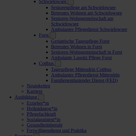
Schwielowsee
Seniorenpflege am Schwielowsee
Betreutes Wohnen am Schwielowsee
Senioren-Wohngemeinschaft am
Schwielowsee
Ambulanter Pflegedienst Schwielowsee
Forst
Geriatrische Tagespflege Forst
Betreutes Wohnen in Forst
Senioren-Wohngemeinschaft in Forst
Ambulante Lausitz Pflege Forst
Cottbus
Tagespflege Mittendrin Cottbus
Ambulanter Pflegedienst Mittendrin
Familienentlastender Dienst (FED)
Neuigkeiten
Karriere
Ausbildung
Erzieher*in
Heilpädagog*in
Pflegefachkraft
Sozialassistent*in
Gesundheitsberufe
Freiwilligendienst und Praktika