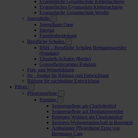
Evangelische Gesamtschule Kleinmachnow
Evangelisches Gymnasium Kleinmachnow
Evangelische Gesamtschule Werder
Jugendhilfe
Jugendhaus Oase
Internat
Familienbegleitung
Berufliche Schulen
BSH – Berufliche Schulen Hermannswerder
(Potsdam)
Elisabeth-Schulen (Berlin)
Gesundheitscampus Potsdam
Fort- und Weiterbildung
ibe - Institut für Bildung und Entwicklung
Bildung für nachhaltige Entwicklung
Pflege
Pflegeangebote
Potsdam
Seniorenpflege am Charlottenhof
Seniorenpflege auf Hermannswerder
Betreutes Wohnen am Charlottenhof
Senioren-Wohngemeinschaft in Bornstedt
Ambulanter Pflegedienst Ernst von
Bergmann Care