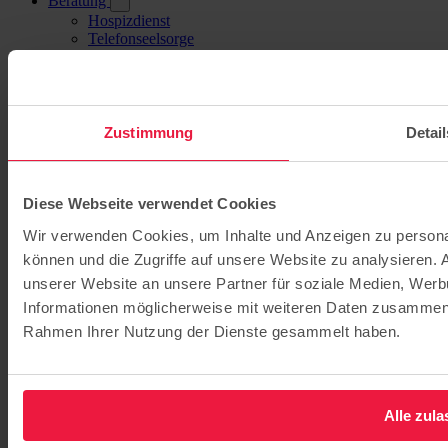
Beratung
Hospizdienst
Telefonseelsorge
Kinder- und Jugendtelefon
Pflege in Not Brandenburg
Wohnen für Geflüchtete
Wohnungsverbund Nuthetal
Mobile Soziale Arbeit Potsdam
Zustimmung
Detail
Karriere
Stellenangebote
Karriere in der Pflege
Diese Webseite verwendet Cookies
Fort- und Weiterbildung
Freiwilligendienst & Praktika
Wir verwenden Cookies, um Inhalte und Anzeigen zu personal
Quereinstieg
können und die Zugriffe auf unsere Website zu analysieren.
Ehrenamt
Über uns
unserer Website an unsere Partner für soziale Medien, Werb
Stiftung
Informationen möglicherweise mit weiteren Daten zusammen, d
Profil
Rahmen Ihrer Nutzung der Dienste gesammelt haben.
Ansprechpartner*innen
Veranstaltungen
Spenden
Geschichte
Chronik
Alle zula
Ausstellung