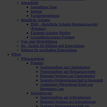
Jugendhilfe
Jugendhaus Oase
Internat
Familienbegleitung
Berufliche Schulen
BSH – Berufliche Schulen Hermannswerder
(Potsdam)
Elisabeth-Schulen (Berlin)
Gesundheitscampus Potsdam
Fort- und Weiterbildung
ibe - Institut für Bildung und Entwicklung
Bildung für nachhaltige Entwicklung
Pflege
Pflegeangebote
Potsdam
Seniorenpflege am Charlottenhof
Seniorenpflege auf Hermannswerder
Betreutes Wohnen am Charlottenhof
Senioren-Wohngemeinschaft in Bornstedt
Ambulanter Pflegedienst Ernst von
Bergmann Care
Schwielowsee
Seniorenpflege am Schwielowsee
Betreutes Wohnen am Schwielowsee
Senioren-Wohngemeinschaft am