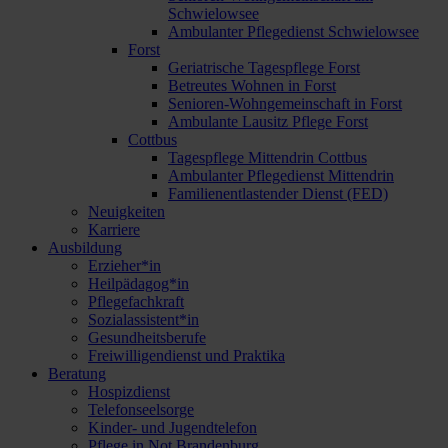
Schwielowsee
Ambulanter Pflegedienst Schwielowsee
Forst
Geriatrische Tagespflege Forst
Betreutes Wohnen in Forst
Senioren-Wohngemeinschaft in Forst
Ambulante Lausitz Pflege Forst
Cottbus
Tagespflege Mittendrin Cottbus
Ambulanter Pflegedienst Mittendrin
Familienentlastender Dienst (FED)
Neuigkeiten
Karriere
Ausbildung
Erzieher*in
Heilpädagog*in
Pflegefachkraft
Sozialassistent*in
Gesundheitsberufe
Freiwilligendienst und Praktika
Beratung
Hospizdienst
Telefonseelsorge
Kinder- und Jugendtelefon
Pflege in Not Brandenburg