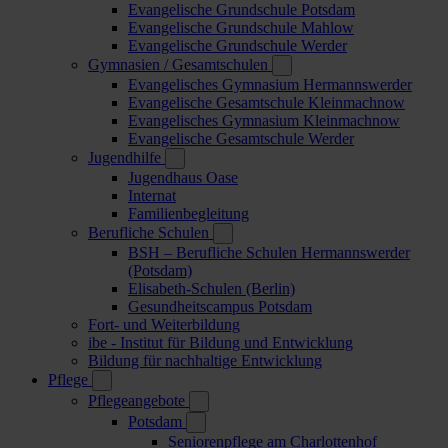
Evangelische Grundschule Potsdam
Evangelische Grundschule Mahlow
Evangelische Grundschule Werder
Gymnasien / Gesamtschulen
Evangelisches Gymnasium Hermannswerder
Evangelische Gesamtschule Kleinmachnow
Evangelisches Gymnasium Kleinmachnow
Evangelische Gesamtschule Werder
Jugendhilfe
Jugendhaus Oase
Internat
Familienbegleitung
Berufliche Schulen
BSH – Berufliche Schulen Hermannswerder
(Potsdam)
Elisabeth-Schulen (Berlin)
Gesundheitscampus Potsdam
Fort- und Weiterbildung
ibe - Institut für Bildung und Entwicklung
Bildung für nachhaltige Entwicklung
Pflege
Pflegeangebote
Potsdam
Seniorenpflege am Charlottenhof