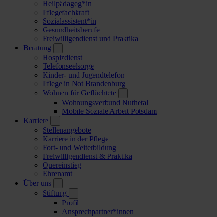
Heilpädagog*in
Pflegefachkraft
Sozialassistent*in
Gesundheitsberufe
Freiwilligendienst und Praktika
Beratung
Hospizdienst
Telefonseelsorge
Kinder- und Jugendtelefon
Pflege in Not Brandenburg
Wohnen für Geflüchtete
Wohnungsverbund Nuthetal
Mobile Soziale Arbeit Potsdam
Karriere
Stellenangebote
Karriere in der Pflege
Fort- und Weiterbildung
Freiwilligendienst & Praktika
Quereinstieg
Ehrenamt
Über uns
Stiftung
Profil
Ansprechpartner*innen