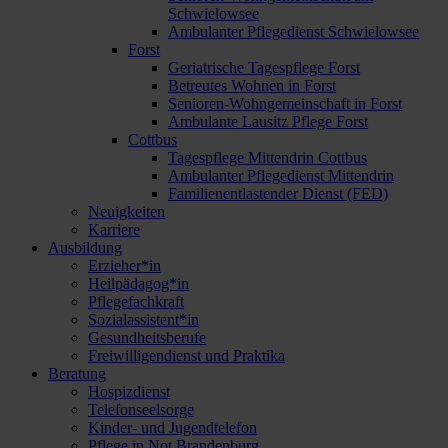
Schwielowsee
Ambulanter Pflegedienst Schwielowsee
Forst
Geriatrische Tagespflege Forst
Betreutes Wohnen in Forst
Senioren-Wohngemeinschaft in Forst
Ambulante Lausitz Pflege Forst
Cottbus
Tagespflege Mittendrin Cottbus
Ambulanter Pflegedienst Mittendrin
Familienentlastender Dienst (FED)
Neuigkeiten
Karriere
Ausbildung
Erzieher*in
Heilpädagog*in
Pflegefachkraft
Sozialassistent*in
Gesundheitsberufe
Freiwilligendienst und Praktika
Beratung
Hospizdienst
Telefonseelsorge
Kinder- und Jugendtelefon
Pflege in Not Brandenburg