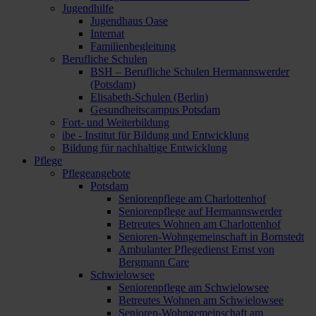
Jugendhilfe
Jugendhaus Oase
Internat
Familienbegleitung
Berufliche Schulen
BSH – Berufliche Schulen Hermannswerder
(Potsdam)
Elisabeth-Schulen (Berlin)
Gesundheitscampus Potsdam
Fort- und Weiterbildung
ibe - Institut für Bildung und Entwicklung
Bildung für nachhaltige Entwicklung
Pflege
Pflegeangebote
Potsdam
Seniorenpflege am Charlottenhof
Seniorenpflege auf Hermannswerder
Betreutes Wohnen am Charlottenhof
Senioren-Wohngemeinschaft in Bornstedt
Ambulanter Pflegedienst Ernst von
Bergmann Care
Schwielowsee
Seniorenpflege am Schwielowsee
Betreutes Wohnen am Schwielowsee
Senioren-Wohngemeinschaft am