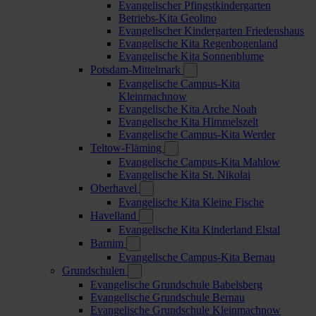
Evangelischer Pfingstkindergarten
Betriebs-Kita Geolino
Evangelischer Kindergarten Friedenshaus
Evangelische Kita Regenbogenland
Evangelische Kita Sonnenblume
Potsdam-Mittelmark
Evangelische Campus-Kita
Kleinmachnow
Evangelische Kita Arche Noah
Evangelische Kita Himmelszelt
Evangelische Campus-Kita Werder
Teltow-Fläming
Evangelische Campus-Kita Mahlow
Evangelische Kita St. Nikolai
Oberhavel
Evangelische Kita Kleine Fische
Havelland
Evangelische Kita Kinderland Elstal
Barnim
Evangelische Campus-Kita Bernau
Grundschulen
Evangelische Grundschule Babelsberg
Evangelische Grundschule Bernau
Evangelische Grundschule Kleinmachnow