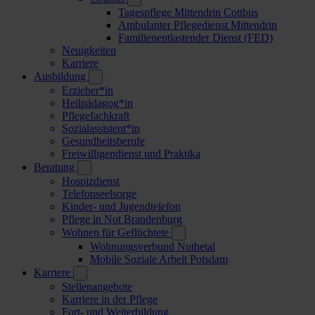
Tagespflege Mittendrin Cottbus
Ambulanter Pflegedienst Mittendrin
Familienentlastender Dienst (FED)
Neuigkeiten
Karriere
Ausbildung
Erzieher*in
Heilpädagog*in
Pflegefachkraft
Sozialassistent*in
Gesundheitsberufe
Freiwilligendienst und Praktika
Beratung
Hospizdienst
Telefonseelsorge
Kinder- und Jugendtelefon
Pflege in Not Brandenburg
Wohnen für Geflüchtete
Wohnungsverbund Nuthetal
Mobile Soziale Arbeit Potsdam
Karriere
Stellenangebote
Karriere in der Pflege
Fort- und Weiterbildung