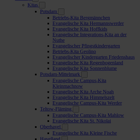
Kitas
Potsdam
Betriebs-Kita Bergmännchen
Evangelische Kita Hermannswerder
Evangelische Kita Hoffkids
Evangelische Integrations-Kita an der
Nuthe
Evangelischer Pfingstkindergarten
Betriebs-Kita Geolino
Evangelischer Kindergarten Friedenshaus
Evangelische Kita Regenbogenland
Evangelische Kita Sonnenblume
Potsdam-Mittelmark
Evangelische Campus-Kita
Kleinmachnow
Evangelische Kita Arche Noah
Evangelische Kita Himmelszelt
Evangelische Campus-Kita Werder
Teltow-Fläming
Evangelische Campus-Kita Mahlow
Evangelische Kita St. Nikolai
Oberhavel
Evangelische Kita Kleine Fische
Havelland