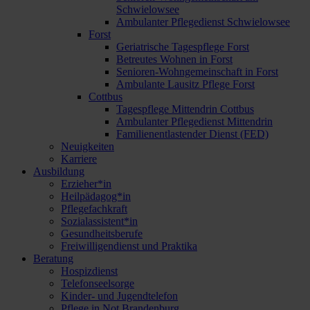
Schwielowsee
Ambulanter Pflegedienst Schwielowsee
Forst
Geriatrische Tagespflege Forst
Betreutes Wohnen in Forst
Senioren-Wohngemeinschaft in Forst
Ambulante Lausitz Pflege Forst
Cottbus
Tagespflege Mittendrin Cottbus
Ambulanter Pflegedienst Mittendrin
Familienentlastender Dienst (FED)
Neuigkeiten
Karriere
Ausbildung
Erzieher*in
Heilpädagog*in
Pflegefachkraft
Sozialassistent*in
Gesundheitsberufe
Freiwilligendienst und Praktika
Beratung
Hospizdienst
Telefonseelsorge
Kinder- und Jugendtelefon
Pflege in Not Brandenburg