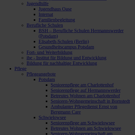
Jugendhilfe
Jugendhaus Oase
Internat
Familienbegleitung
Berufliche Schulen
BSH – Berufliche Schulen Hermannswerder
(Potsdam)
Elisabeth-Schulen (Berlin)
Gesundheitscampus Potsdam
Fort- und Weiterbildung
ibe - Institut für Bildung und Entwicklung
Bildung für nachhaltige Entwicklung
Pflege
Pflegeangebote
Potsdam
Seniorenpflege am Charlottenhof
Seniorenpflege auf Hermannswerder
Betreutes Wohnen am Charlottenhof
Senioren-Wohngemeinschaft in Bornstedt
Ambulanter Pflegedienst Ernst von
Bergmann Care
Schwielowsee
Seniorenpflege am Schwielowsee
Betreutes Wohnen am Schwielowsee
Senioren-Wohngemeinschaft am