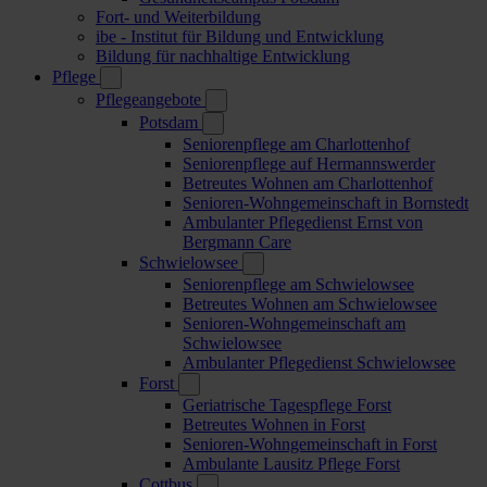
Fort- und Weiterbildung
ibe - Institut für Bildung und Entwicklung
Bildung für nachhaltige Entwicklung
Pflege
Pflegeangebote
Potsdam
Seniorenpflege am Charlottenhof
Seniorenpflege auf Hermannswerder
Betreutes Wohnen am Charlottenhof
Senioren-Wohngemeinschaft in Bornstedt
Ambulanter Pflegedienst Ernst von
Bergmann Care
Schwielowsee
Seniorenpflege am Schwielowsee
Betreutes Wohnen am Schwielowsee
Senioren-Wohngemeinschaft am
Schwielowsee
Ambulanter Pflegedienst Schwielowsee
Forst
Geriatrische Tagespflege Forst
Betreutes Wohnen in Forst
Senioren-Wohngemeinschaft in Forst
Ambulante Lausitz Pflege Forst
Cottbus