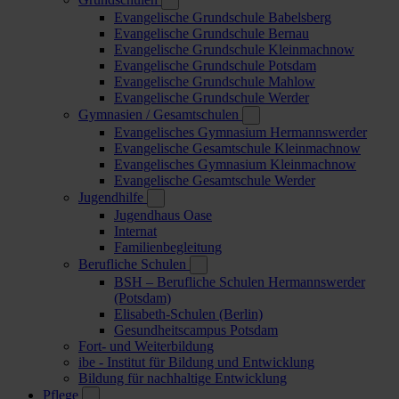
Evangelische Grundschule Babelsberg
Evangelische Grundschule Bernau
Evangelische Grundschule Kleinmachnow
Evangelische Grundschule Potsdam
Evangelische Grundschule Mahlow
Evangelische Grundschule Werder
Gymnasien / Gesamtschulen
Evangelisches Gymnasium Hermannswerder
Evangelische Gesamtschule Kleinmachnow
Evangelisches Gymnasium Kleinmachnow
Evangelische Gesamtschule Werder
Jugendhilfe
Jugendhaus Oase
Internat
Familienbegleitung
Berufliche Schulen
BSH – Berufliche Schulen Hermannswerder
(Potsdam)
Elisabeth-Schulen (Berlin)
Gesundheitscampus Potsdam
Fort- und Weiterbildung
ibe - Institut für Bildung und Entwicklung
Bildung für nachhaltige Entwicklung
Pflege