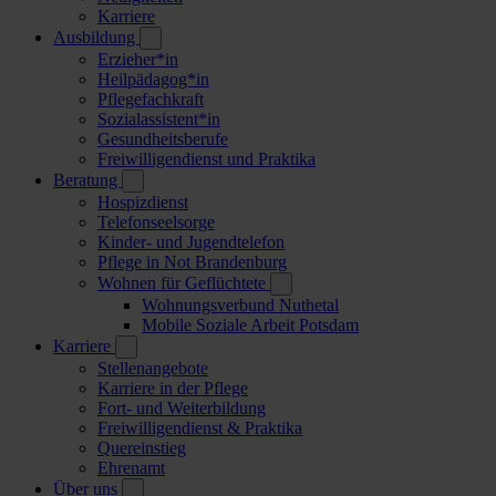
Karriere
Ausbildung
Erzieher*in
Heilpädagog*in
Pflegefachkraft
Sozialassistent*in
Gesundheitsberufe
Freiwilligendienst und Praktika
Beratung
Hospizdienst
Telefonseelsorge
Kinder- und Jugendtelefon
Pflege in Not Brandenburg
Wohnen für Geflüchtete
Wohnungsverbund Nuthetal
Mobile Soziale Arbeit Potsdam
Karriere
Stellenangebote
Karriere in der Pflege
Fort- und Weiterbildung
Freiwilligendienst & Praktika
Quereinstieg
Ehrenamt
Über uns