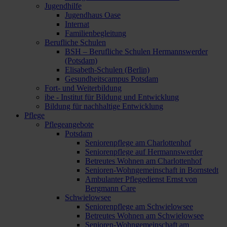
Jugendhilfe
Jugendhaus Oase
Internat
Familienbegleitung
Berufliche Schulen
BSH – Berufliche Schulen Hermannswerder
(Potsdam)
Elisabeth-Schulen (Berlin)
Gesundheitscampus Potsdam
Fort- und Weiterbildung
ibe - Institut für Bildung und Entwicklung
Bildung für nachhaltige Entwicklung
Pflege
Pflegeangebote
Potsdam
Seniorenpflege am Charlottenhof
Seniorenpflege auf Hermannswerder
Betreutes Wohnen am Charlottenhof
Senioren-Wohngemeinschaft in Bornstedt
Ambulanter Pflegedienst Ernst von
Bergmann Care
Schwielowsee
Seniorenpflege am Schwielowsee
Betreutes Wohnen am Schwielowsee
Senioren-Wohngemeinschaft am