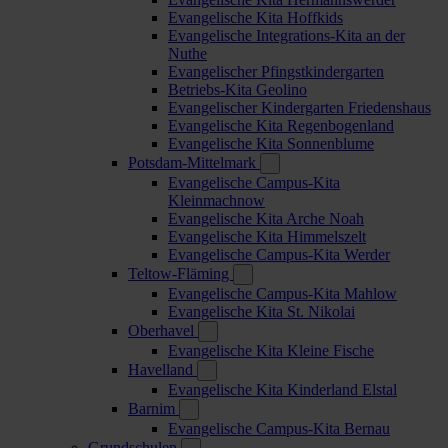
Evangelische Kita Hoffkids
Evangelische Integrations-Kita an der
Nuthe
Evangelischer Pfingstkindergarten
Betriebs-Kita Geolino
Evangelischer Kindergarten Friedenshaus
Evangelische Kita Regenbogenland
Evangelische Kita Sonnenblume
Potsdam-Mittelmark
Evangelische Campus-Kita
Kleinmachnow
Evangelische Kita Arche Noah
Evangelische Kita Himmelszelt
Evangelische Campus-Kita Werder
Teltow-Fläming
Evangelische Campus-Kita Mahlow
Evangelische Kita St. Nikolai
Oberhavel
Evangelische Kita Kleine Fische
Havelland
Evangelische Kita Kinderland Elstal
Barnim
Evangelische Campus-Kita Bernau
Grundschulen