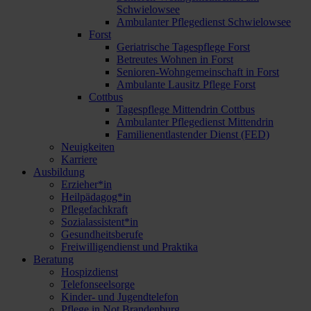
Schwielowsee
Ambulanter Pflegedienst Schwielowsee
Forst
Geriatrische Tagespflege Forst
Betreutes Wohnen in Forst
Senioren-Wohngemeinschaft in Forst
Ambulante Lausitz Pflege Forst
Cottbus
Tagespflege Mittendrin Cottbus
Ambulanter Pflegedienst Mittendrin
Familienentlastender Dienst (FED)
Neuigkeiten
Karriere
Ausbildung
Erzieher*in
Heilpädagog*in
Pflegefachkraft
Sozialassistent*in
Gesundheitsberufe
Freiwilligendienst und Praktika
Beratung
Hospizdienst
Telefonseelsorge
Kinder- und Jugendtelefon
Pflege in Not Brandenburg