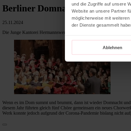
und die Zugriffe auf unsere 
Berliner Domnacht 2024 mit ei
Website an unsere Partner fü
möglicherweise mit weiteren
25.11.2024
der Dienste gesammelt habe
Die Junge Kantorei Hermannswerder war dabei.
Ablehnen
Wenn es im Dom summt und brummt, dann ist wieder Domnacht und C
diesem Jahr führten gleich fünf Chöre gemeinsam ein neues Chorwerk 
Werk konnte jedoch aufgrund der Corona-Pandemie bislang nicht auf