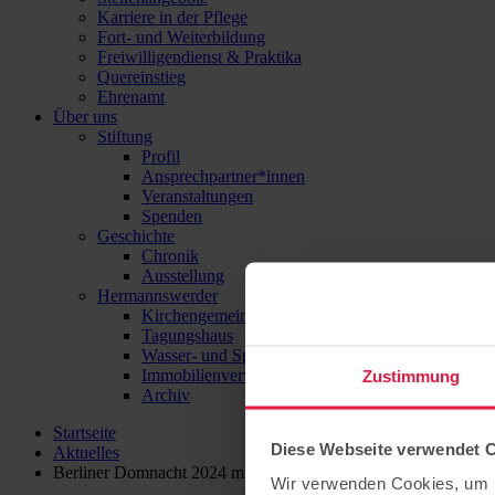
Karriere in der Pflege
Fort- und Weiterbildung
Freiwilligendienst & Praktika
Quereinstieg
Ehrenamt
Über uns
Stiftung
Profil
Ansprechpartner*innen
Veranstaltungen
Spenden
Geschichte
Chronik
Ausstellung
Hermannswerder
Kirchengemeinde
Tagungshaus
Wasser- und Sport-Zentrum Hermannswerder
Immobilienverwaltung
Zustimmung
Archiv
Startseite
Diese Webseite verwendet 
Aktuelles
Berliner Domnacht 2024 mit einer Uraufführung
Wir verwenden Cookies, um I