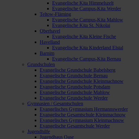
Evangelische Kita Himmelszelt
Evangelische Campus-Kita Werder
Teltow-Fläming
Evangelische Campus-Kita Mahlow
Evangelische Kita St. Nikolai
Oberhavel
Evangelische Kita Kleine Fische
Havelland
Evangelische Kita Kinderland Elstal
Barnim
Evangelische Campus-Kita Bernau
Grundschulen
Evangelische Grundschule Babelsberg
Evangelische Grundschule Bernau
Evangelische Grundschule Kleinmachnow
Evangelische Grundschule Potsdam
Evangelische Grundschule Mahlow
Evangelische Grundschule Werder
Gymnasien / Gesamtschulen
Evangelisches Gymnasium Hermannswerder
Evangelische Gesamtschule Kleinmachnow
Evangelisches Gymnasium Kleinmachnow
Evangelische Gesamtschule Werder
Jugendhilfe
Jugendhaus Oase