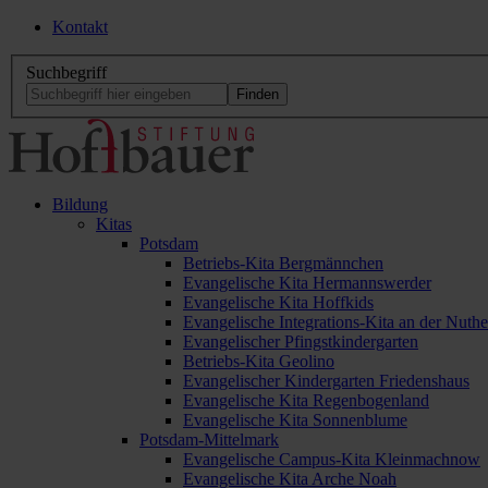
Kontakt
Suchbegriff
Bildung
Kitas
Potsdam
Betriebs-Kita Bergmännchen
Evangelische Kita Hermannswerder
Evangelische Kita Hoffkids
Evangelische Integrations-Kita an der Nuthe
Evangelischer Pfingstkindergarten
Betriebs-Kita Geolino
Evangelischer Kindergarten Friedenshaus
Evangelische Kita Regenbogenland
Evangelische Kita Sonnenblume
Potsdam-Mittelmark
Evangelische Campus-Kita Kleinmachnow
Evangelische Kita Arche Noah