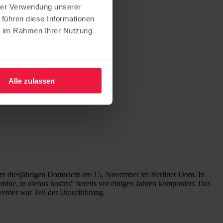
hrer Verwendung unserer
 führen diese Informationen
ie im Rahmen Ihrer Nutzung
Alle zulassen
er diesjährigen Domnacht am 15. November im Berliner Dom. In
ine, in diebus nostris“ bereits vor einigen Jahren komponiert. Das
erder war Teil der Uraufführung.