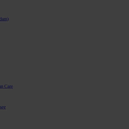
sdam)
nn Care
see