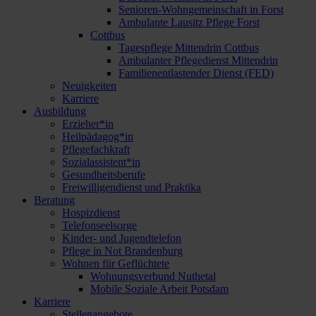
Senioren-Wohngemeinschaft in Forst
Ambulante Lausitz Pflege Forst
Cottbus
Tagespflege Mittendrin Cottbus
Ambulanter Pflegedienst Mittendrin
Familienentlastender Dienst (FED)
Neuigkeiten
Karriere
Ausbildung
Erzieher*in
Heilpädagog*in
Pflegefachkraft
Sozialassistent*in
Gesundheitsberufe
Freiwilligendienst und Praktika
Beratung
Hospizdienst
Telefonseelsorge
Kinder- und Jugendtelefon
Pflege in Not Brandenburg
Wohnen für Geflüchtete
Wohnungsverbund Nuthetal
Mobile Soziale Arbeit Potsdam
Karriere
Stellenangebote