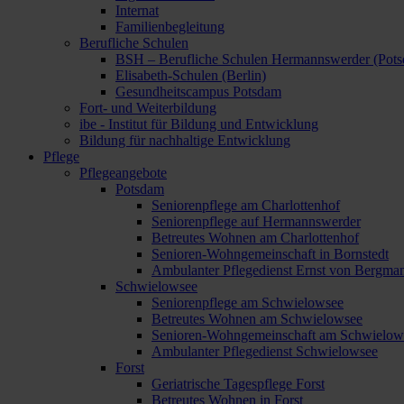
Internat
Familienbegleitung
Berufliche Schulen
BSH – Berufliche Schulen Hermannswerder (Pot
Elisabeth-Schulen (Berlin)
Gesundheitscampus Potsdam
Fort- und Weiterbildung
ibe - Institut für Bildung und Entwicklung
Bildung für nachhaltige Entwicklung
Pflege
Pflegeangebote
Potsdam
Seniorenpflege am Charlottenhof
Seniorenpflege auf Hermannswerder
Betreutes Wohnen am Charlottenhof
Senioren-Wohngemeinschaft in Bornstedt
Ambulanter Pflegedienst Ernst von Bergma
Schwielowsee
Seniorenpflege am Schwielowsee
Betreutes Wohnen am Schwielowsee
Senioren-Wohngemeinschaft am Schwielow
Ambulanter Pflegedienst Schwielowsee
Forst
Geriatrische Tagespflege Forst
Betreutes Wohnen in Forst