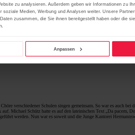
Website zu analysieren. Außerdem geben wir Informationen zu I
ner Uraufführung
r soziale Medien, Werbung und Analysen weiter. Unsere Partner
 Daten zusammen, die Sie ihnen bereitgestellt haben oder die s
n.
Anpassen
höre verschiedener Schulen singen gemeinsam. So war es auch bei d
auf. Michael Schütz hatte es auf den lateinischen Text „Da pacem, Dom
geführt werden. Nun war es soweit und die Junge Kantorei Hermannsw