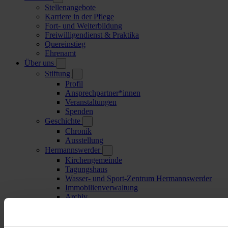
Stellenangebote
Karriere in der Pflege
Fort- und Weiterbildung
Freiwilligendienst & Praktika
Quereinstieg
Ehrenamt
Über uns
Stiftung
Profil
Ansprechpartner*innen
Veranstaltungen
Spenden
Geschichte
Chronik
Ausstellung
Hermannswerder
Kirchengemeinde
Tagungshaus
Wasser- und Sport-Zentrum Hermannswerder
Immobilienverwaltung
Archiv