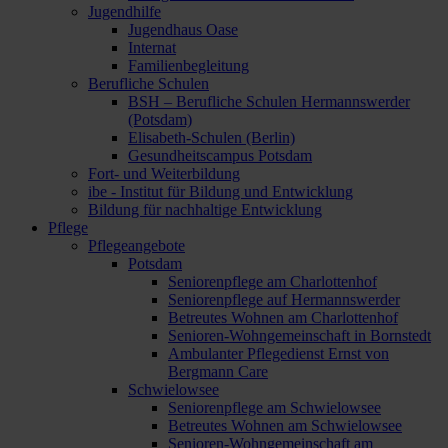
Jugendhilfe
Jugendhaus Oase
Internat
Familienbegleitung
Berufliche Schulen
BSH – Berufliche Schulen Hermannswerder
(Potsdam)
Elisabeth-Schulen (Berlin)
Gesundheitscampus Potsdam
Fort- und Weiterbildung
ibe - Institut für Bildung und Entwicklung
Bildung für nachhaltige Entwicklung
Pflege
Pflegeangebote
Potsdam
Seniorenpflege am Charlottenhof
Seniorenpflege auf Hermannswerder
Betreutes Wohnen am Charlottenhof
Senioren-Wohngemeinschaft in Bornstedt
Ambulanter Pflegedienst Ernst von
Bergmann Care
Schwielowsee
Seniorenpflege am Schwielowsee
Betreutes Wohnen am Schwielowsee
Senioren-Wohngemeinschaft am