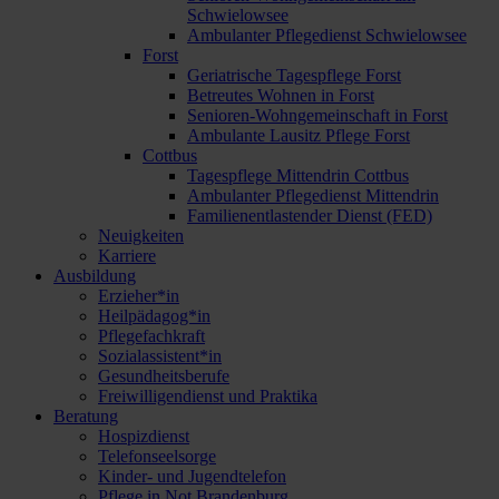
Schwielowsee
Ambulanter Pflegedienst Schwielowsee
Forst
Geriatrische Tagespflege Forst
Betreutes Wohnen in Forst
Senioren-Wohngemeinschaft in Forst
Ambulante Lausitz Pflege Forst
Cottbus
Tagespflege Mittendrin Cottbus
Ambulanter Pflegedienst Mittendrin
Familienentlastender Dienst (FED)
Neuigkeiten
Karriere
Ausbildung
Erzieher*in
Heilpädagog*in
Pflegefachkraft
Sozialassistent*in
Gesundheitsberufe
Freiwilligendienst und Praktika
Beratung
Hospizdienst
Telefonseelsorge
Kinder- und Jugendtelefon
Pflege in Not Brandenburg