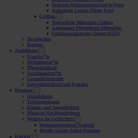
Senioren-Wohngemeinschaft in Forst
Ambulante Lausitz Pflege Forst
Cottbus
Tagespflege Mittendrin Cottbus
Ambulanter Pflegedienst Mittendrin
Familienentlastender Dienst (FED)
Neuigkeiten
Karriere
Ausbildung
Erzieher*in
Heilpädagog*in
Pflegefachkraft
Sozialassistent*in
Gesundheitsberufe
Freiwilligendienst und Praktika
Beratung
Hospizdienst
Telefonseelsorge
Kinder- und Jugendtelefon
Pflege in Not Brandenburg
Wohnen für Geflüchtete
Wohnungsverbund Nuthetal
Mobile Soziale Arbeit Potsdam
Karriere