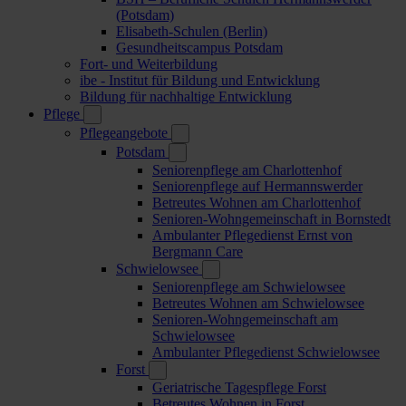
(Potsdam)
Elisabeth-Schulen (Berlin)
Gesundheitscampus Potsdam
Fort- und Weiterbildung
ibe - Institut für Bildung und Entwicklung
Bildung für nachhaltige Entwicklung
Pflege
Pflegeangebote
Potsdam
Seniorenpflege am Charlottenhof
Seniorenpflege auf Hermannswerder
Betreutes Wohnen am Charlottenhof
Senioren-Wohngemeinschaft in Bornstedt
Ambulanter Pflegedienst Ernst von
Bergmann Care
Schwielowsee
Seniorenpflege am Schwielowsee
Betreutes Wohnen am Schwielowsee
Senioren-Wohngemeinschaft am
Schwielowsee
Ambulanter Pflegedienst Schwielowsee
Forst
Geriatrische Tagespflege Forst
Betreutes Wohnen in Forst